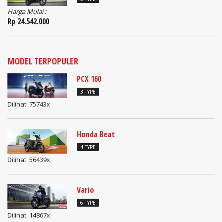
Harga Mulai :
Rp 24.542.000
MODEL TERPOPULER
PCX 160
3 TYPE
Dilihat: 75743x
Honda Beat
4 TYPE
Dilihat: 56439x
Vario
6 TYPE
Dilihat: 14867x