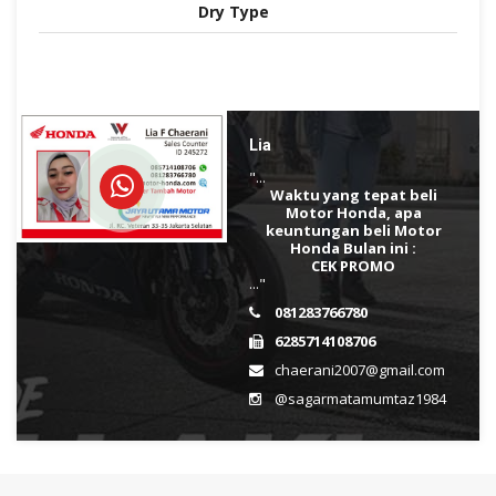
Dry Type
Lia
"...
Waktu yang tepat beli
Motor Honda, apa
keuntungan beli Motor
Honda Bulan ini :
CEK PROMO
..."
081283766780
6285714108706
chaerani2007@gmail.com
@sagarmatamumtaz1984