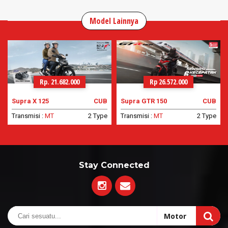
Model Lainnya
Rp. 21.682.000
Rp 26.572.000
Supra X 125
CUB
Supra GTR 150
CUB
Transmisi :
MT
2 Type
Transmisi :
MT
2 Type
Stay Connected